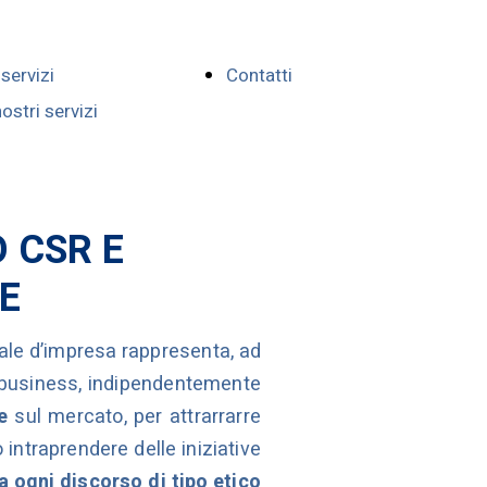
 servizi
Contatti
nostri servizi
sponsabilita' Sociale
stenibilità Ambientale
ti in ambito CSR e
O CSR E
tenibilità Ambientale
E
iale d’impresa rappresenta, ad
i business, indipendentemente
e
sul mercato, per attrarrarre
 intraprendere delle iniziative
a ogni discorso di tipo etico