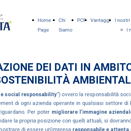
Home
Chi
PCF
Vantaggi
I nostri
Page
Siamo
I 
Re
So
Da
ZIONE DEI DATI IN AMBIT
So
SOSTENIBILITÀ AMBIENTAL
e social responsability
”) ovvero la responsabilità soc
ement di ogni azienda operante in qualsiasi settore d
 riguardano. Per poter
migliorare l’immagine aziendal
dare la propria posizione con quelli attuali, si dovranno
imostrare di essere un’impresa
responsabile e attenta 